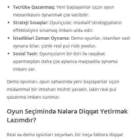
Təcrübə Qazanmaq:
Yeni başlayanlar üçün oyun
mexanikasını öyrənmək çox vacibdir.
Strateji Sınaqlar:
Oyunçular, müxtəlif strategiyaların
effektivliyini sınamaq imkanı əldə edir.
İstədikləri Zaman Oynama:
Demo oyunlar, istənilən vaxt
oynana bilər, çünki real pul riski yoxdur.
Sosial Təsir:
Oyunçuların bir-biri ilə rəqabət
aparmaqdan daha çox əyləncə məqsədilə oynama
imkanı var.
Demo oyunları, oyun sahəsində yeni başlayanlar üçün
mükəmməl bir imtahan mühiti yaradır, lakin real pul
qazanma imkanı sunmur.
Oyun Seçimində Nələrə Diqqət Yetirmək
Lazımdır?
Real və demo oyunları seçərkən, bir neçə faktora diqqət