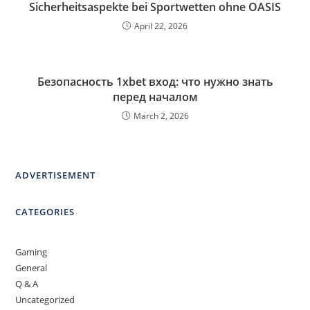
Sicherheitsaspekte bei Sportwetten ohne OASIS
April 22, 2026
Безопасность 1xbet вход: что нужно знать
перед началом
March 2, 2026
ADVERTISEMENT
CATEGORIES
Gaming
General
Q & A
Uncategorized