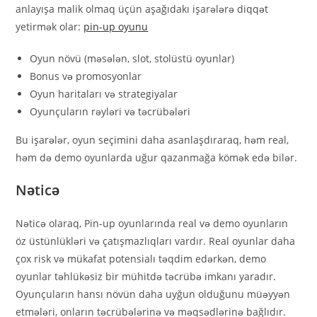
anlayışa malik olmaq üçün aşağıdakı işarələrə diqqət
yetirmək olar:
pin-up oyunu
Oyun növü (məsələn, slot, stolüstü oyunlar)
Bonus və promosyonlar
Oyun haritaları və strategiyalar
Oyunçuların rəyləri və təcrübələri
Bu işarələr, oyun seçimini daha asanlaşdıraraq, həm real,
həm də demo oyunlarda uğur qazanmağa kömək edə bilər.
Nəticə
Nəticə olaraq, Pin-up oyunlarında real və demo oyunların
öz üstünlükləri və çatışmazlıqları vardır. Real oyunlar daha
çox risk və mükafat potensialı təqdim edərkən, demo
oyunlar təhlükəsiz bir mühitdə təcrübə imkanı yaradır.
Oyunçuların hansı növün daha uyğun olduğunu müəyyən
etmələri, onların təcrübələrinə və məqsədlərinə bağlıdır.