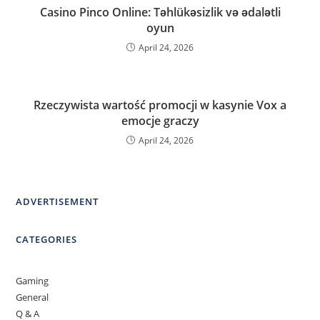
Casino Pinco Online: Təhlükəsizlik və ədalətli
oyun
April 24, 2026
Rzeczywista wartość promocji w kasynie Vox a
emocje graczy
April 24, 2026
ADVERTISEMENT
CATEGORIES
Gaming
General
Q & A