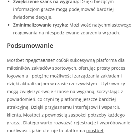
Zwiększenie szans na wygraną:
Dzięki bieżącym
informacjom gracze mogą podejmować bardziej
świadome decyzje.
Zminimalizowanie ryzyka:
Możliwość natychmiastowego
reagowania na niespodziewane zdarzenia w grach.
Podsumowanie
Mostbet представляет собой sukcesywną platforma dla
miłośników zakładów sportowych, oferując prosty proces
logowania i potężne możliwości zarządzania zakładami
dzięki aktualizacjom w czasie rzeczywistym. Użytkownicy
mogą zwiększyć swoje szanse na wygraną, korzystając z
powiadomień, co czyni tę platformę jeszcze bardziej
atrakcyjną. Dzięki przyjaznemu interfejsowi i wsparciu
klienta, Mostbet z pewnością zaspokoi potrzeby każdego
gracza. Dlatego warto rozważyć rejestrację i wypróbowanie
możliwości, jakie oferuje ta platforma
mostbet
.