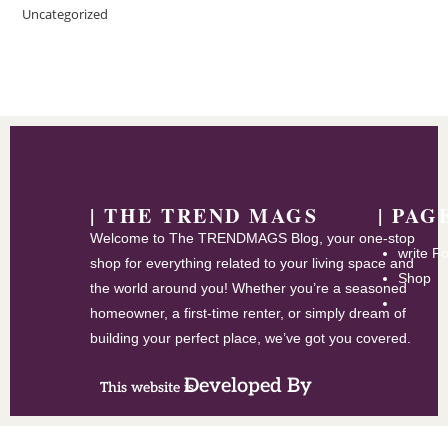
Uncategorized
| THE TREND MAGS
| PAG
Welcome to The TRENDMAGS Blog, your one-stop
write F
shop for everything related to your living space and
Shop
the world around you! Whether you’re a seasoned
homeowner, a first-time renter, or simply dream of
building your perfect place, we’ve got you covered.
Developed By
This website is