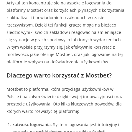
Artykuł ten koncentruje się na aspekcie logowania do
platformy Mostbet oraz korzyściach płynących z korzystania
z aktualizacji i powiadomień o zakładach w czasie
rzeczywistym. Dzięki tej funkcji gracze mogą na bieżąco
śledzić wyniki swoich zakładów i reagować na zmieniające
się sytuacje w grach sportowych lub innych wydarzeniach.
W tym wpisie przyjrzymy się, jak efektywnie korzystać z
możliwości, jakie oferuje Mostbet, oraz jak logowanie na tej
platformie wpływa na doświadczenia użytkowników.
Dlaczego warto korzystać z Mostbet?
Mostbet to platforma, która przyciąga użytkowników w
Polsce i na całym świecie dzięki swojej innowacyjności oraz
prostocie użytkowania. Oto kilka kluczowych powodów, dla
których warto rozważyć tę platformę:
Łatwość logowania:
System logowania jest intuicyjny i
pozwala na szybki dostęp do wszystkich funkcji.