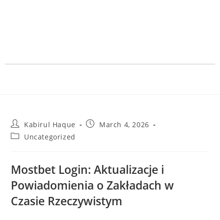
Kabirul Haque
March 4, 2026
Uncategorized
Mostbet Login: Aktualizacje i
Powiadomienia o Zakładach w
Czasie Rzeczywistym