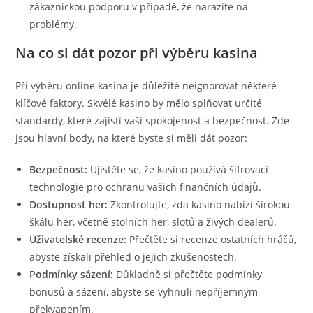
zákaznickou podporu v případě, že narazíte na
problémy.
Na co si dát pozor při výběru kasina
Při výběru online kasina je důležité neignorovat některé
klíčové faktory. Skvélé kasino by mělo splňovat určité
standardy, které zajistí vaši spokojenost a bezpečnost. Zde
jsou hlavní body, na které byste si měli dát pozor:
Bezpečnost:
Ujistěte se, že kasino používá šifrovací
technologie pro ochranu vašich finančních údajů.
Dostupnost her:
Zkontrolujte, zda kasino nabízí širokou
škálu her, včetně stolních her, slotů a živých dealerů.
Uživatelské recenze:
Přečtěte si recenze ostatních hráčů,
abyste získali přehled o jejich zkušenostech.
Podmínky sázení:
Důkladně si přečtěte podmínky
bonusů a sázení, abyste se vyhnuli nepříjemným
překvapením.