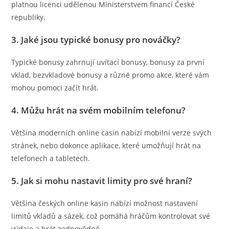
platnou licenci udělenou Ministerstvem financí České
republiky.
3. Jaké jsou typické bonusy pro nováčky?
Typické bonusy zahrnují uvítací bonusy, bonusy za první
vklad, bezvkladové bonusy a různé promo akce, které vám
mohou pomoci začít hrát.
4. Můžu hrát na svém mobilním telefonu?
Většina moderních online casin nabízí mobilní verze svých
stránek, nebo dokonce aplikace, které umožňují hrát na
telefonech a tabletech.
5. Jak si mohu nastavit limity pro své hraní?
Většina českých online kasin nabízí možnost nastavení
limitů vkladů a sázek, což pomáhá hráčům kontrolovat své
výdaje a hrát zodpovědně.