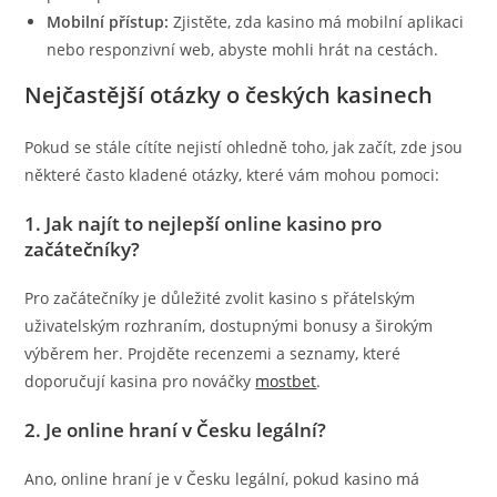
Mobilní přístup:
Zjistěte, zda kasino má mobilní aplikaci
nebo responzivní web, abyste mohli hrát na cestách.
Nejčastější otázky o českých kasinech
Pokud se stále cítíte nejistí ohledně toho, jak začít, zde jsou
některé často kladené otázky, které vám mohou pomoci:
1. Jak najít to nejlepší online kasino pro
začátečníky?
Pro začátečníky je důležité zvolit kasino s přátelským
uživatelským rozhraním, dostupnými bonusy a širokým
výběrem her. Projděte recenzemi a seznamy, které
doporučují kasina pro nováčky
mostbet
.
2. Je online hraní v Česku legální?
Ano, online hraní je v Česku legální, pokud kasino má