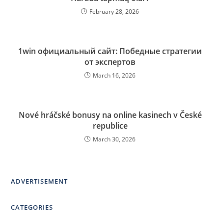
February 28, 2026
1win официальный сайт: Победные стратегии
от экспертов
March 16, 2026
Nové hráčské bonusy na online kasinech v České
republice
March 30, 2026
ADVERTISEMENT
CATEGORIES