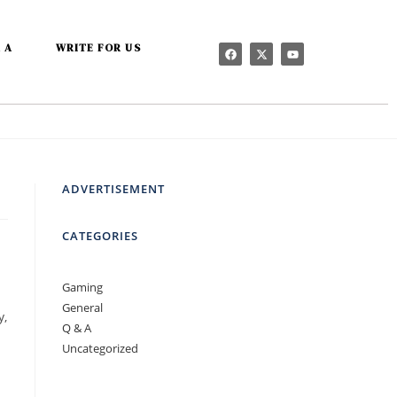
 A
WRITE FOR US
ADVERTISEMENT
CATEGORIES
Gaming
General
y,
Q & A
Uncategorized