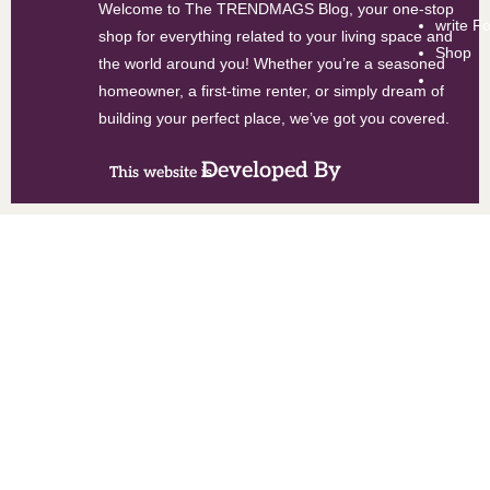
Welcome to The TRENDMAGS Blog, your one-stop
write F
shop for everything related to your living space and
Shop
the world around you! Whether you’re a seasoned
homeowner, a first-time renter, or simply dream of
building your perfect place, we’ve got you covered.
Developed By
This website is