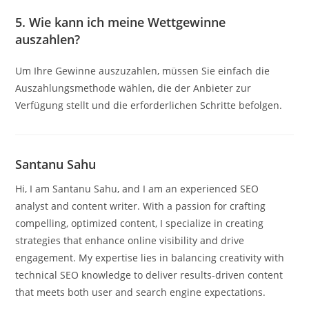
5. Wie kann ich meine Wettgewinne
auszahlen?
Um Ihre Gewinne auszuzahlen, müssen Sie einfach die
Auszahlungsmethode wählen, die der Anbieter zur
Verfügung stellt und die erforderlichen Schritte befolgen.
Santanu Sahu
Hi, I am Santanu Sahu, and I am an experienced SEO
analyst and content writer. With a passion for crafting
compelling, optimized content, I specialize in creating
strategies that enhance online visibility and drive
engagement. My expertise lies in balancing creativity with
technical SEO knowledge to deliver results-driven content
that meets both user and search engine expectations.