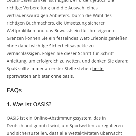
OASIS-Datenbanken ist möglich, erfordert jedoch die
richtige Vorbereitung und die Auswahl eines
vertrauenswürdigen Anbieters. Durch die Wahl des
richtigen Buchmachers, die Umsetzung sicherer
Wettpraktiken und das Bewusstsein für Ihre eigenen
Grenzen können Sie ein fesselndes Wett-Erlebnis genießen,
ohne dabei wichtige Sicherheitsaspekte zu
vernachlässigen. Folgen Sie dieser Schritt-für-Schritt-
Anleitung, um erfolgreich zu wetten, und denken Sie daran:
Spaß sollte immer an erster Stelle stehen
beste
sportwetten anbieter ohne oasis
.
FAQs
1. Was ist OASIS?
OASIS ist ein Online-Abstimmungssystem, das in
Deutschland genutzt wird, um Sportwetten zu regulieren
und sicherzustellen, dass alle Wettaktivitäten überwacht