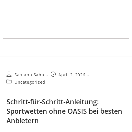
Santanu Sahu
April 2, 2026
Uncategorized
Schritt-für-Schritt-Anleitung:
Sportwetten ohne OASIS bei besten
Anbietern