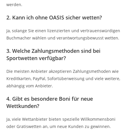
werden.
2. Kann ich ohne OASIS sicher wetten?
Ja, solange Sie einen lizenzierten und vertrauenswürdigen
Buchmacher wählen und verantwortungsbewusst wetten.
3. Welche Zahlungsmethoden sind bei
Sportwetten verfügbar?
Die meisten Anbieter akzeptieren Zahlungsmethoden wie
Kreditkarten, PayPal, Sofortüberweisung und viele weitere,
abhängig vom Anbieter.
4. Gibt es besondere Boni für neue
Wettkunden?
Ja, viele Wettanbieter bieten spezielle Willkommensboni
oder Gratiswetten an, um neue Kunden zu gewinnen.