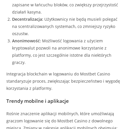
zapisane w łańcuchu bloków, co zwiększy przejrzystość
działań kasyna.
Decentralizacja:
Użytkownicy nie będą musieli polegać
na scentralizowanych systemach, co zmniejszy ryzyko
oszustw.
Anonimowość:
Możliwość logowania z użyciem
kryptowalut pozwoli na anonimowe korzystanie z
platformy, co jest szczególnie istotne dla niektórych
graczy.
Integracja blockchain w logowaniu do Mostbet Casino
standaryzuje proces, zwiększając bezpieczeństwo i wygodę
korzystania z platformy.
Trendy mobilne i aplikacje
Rośnie znaczenie aplikacji mobilnych, które umożliwiają
graczom logowanie się do Mostbet Casino z dowolnego
miejsca. Zmiany w zakresie aplikacji mobilnych obejmują: