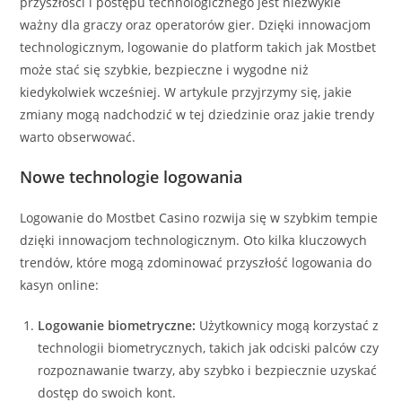
przyszłości i postępu technologicznego jest niezwykle
ważny dla graczy oraz operatorów gier. Dzięki innowacjom
technologicznym, logowanie do platform takich jak Mostbet
może stać się szybkie, bezpieczne i wygodne niż
kiedykolwiek wcześniej. W artykule przyjrzymy się, jakie
zmiany mogą nadchodzić w tej dziedzinie oraz jakie trendy
warto obserwować.
Nowe technologie logowania
Logowanie do Mostbet Casino rozwija się w szybkim tempie
dzięki innowacjom technologicznym. Oto kilka kluczowych
trendów, które mogą zdominować przyszłość logowania do
kasyn online:
Logowanie biometryczne:
Użytkownicy mogą korzystać z
technologii biometrycznych, takich jak odciski palców czy
rozpoznawanie twarzy, aby szybko i bezpiecznie uzyskać
dostęp do swoich kont.