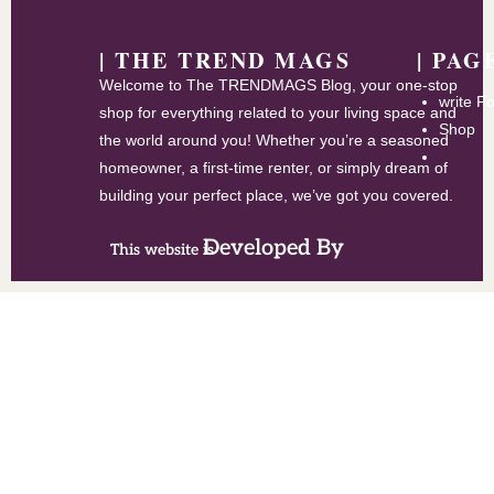
| THE TREND MAGS
| PAG
Welcome to The TRENDMAGS Blog, your one-stop
write F
shop for everything related to your living space and
Shop
the world around you! Whether you’re a seasoned
homeowner, a first-time renter, or simply dream of
building your perfect place, we’ve got you covered.
Developed By
This website is