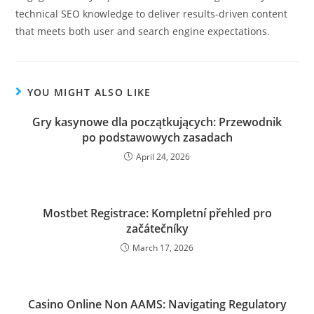
technical SEO knowledge to deliver results-driven content
that meets both user and search engine expectations.
YOU MIGHT ALSO LIKE
Gry kasynowe dla początkujących: Przewodnik
po podstawowych zasadach
April 24, 2026
Mostbet Registrace: Kompletní přehled pro
začátečníky
March 17, 2026
Casino Online Non AAMS: Navigating Regulatory