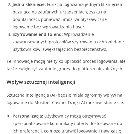
Jedno kliknięcie:
Funkcja logowania jednym kliknięciem,
bazująca na zaufanych urządzeniach, zyska na
popularności, ponieważ umożliwi błyskawiczne
logowanie bez wprowadzania haseł.
Szyfrowanie end-to-end:
Wprowadzenie
zaawansowanych protokołów szyfrowania ochroni dane
użytkowników, zwiększając ich bezpieczeństwo.
Te innowacje mogą nie tylko uprościć proces logowania, ale
także zwiększyć zaufanie graczy do platform niezależnych.
Wpływ sztucznej inteligencji
Sztuczna inteligencja (AI) będzie miała ogromny wpływ na
logowanie do Mostbet Casino. Dzięki AI możliwe stanie się:
Personalizacja:
Użytkownicy mogą otrzymywać
spersonalizowane komunikaty i oferty dostosowane do
ich preferencji, co może ułatwić logowanie i nawigację