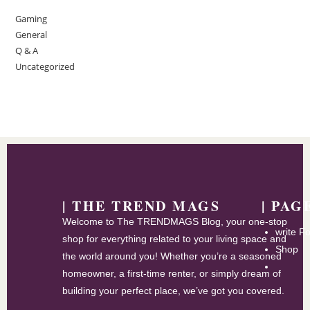
Gaming
General
Q & A
Uncategorized
| THE TREND MAGS
| PAG
Welcome to The TRENDMAGS Blog, your one-stop
write F
shop for everything related to your living space and
Shop
the world around you! Whether you’re a seasoned
homeowner, a first-time renter, or simply dream of
building your perfect place, we’ve got you covered.