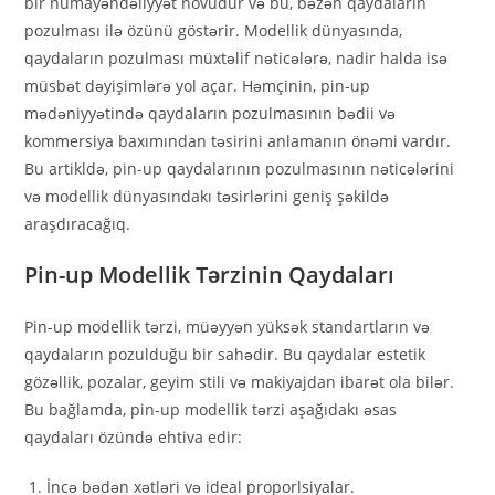
bir nümayəndəliyyət növüdür və bu, bəzən qaydaların
pozulması ilə özünü göstərir. Modellik dünyasında,
qaydaların pozulması müxtəlif nəticələrə, nadir halda isə
müsbət dəyişimlərə yol açar. Həmçinin, pin-up
mədəniyyətində qaydaların pozulmasının bədii və
kommersiya baxımından təsirini anlamanın önəmi vardır.
Bu artikldə, pin-up qaydalarının pozulmasının nəticələrini
və modellik dünyasındakı təsirlərini geniş şəkildə
araşdıracağıq.
Pin-up Modellik Tərzinin Qaydaları
Pin-up modellik tərzi, müəyyən yüksək standartların və
qaydaların pozulduğu bir sahədir. Bu qaydalar estetik
gözəllik, pozalar, geyim stili və makiyajdan ibarət ola bilər.
Bu bağlamda, pin-up modellik tərzi aşağıdakı əsas
qaydaları özündə ehtiva edir:
İncə bədən xətləri və ideal proporlsiyalar.