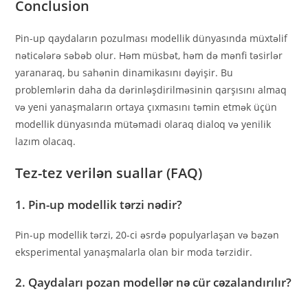
Conclusion
Pin-up qaydaların pozulması modellik dünyasında müxtəlif
nəticələrə səbəb olur. Həm müsbət, həm də mənfi təsirlər
yaranaraq, bu sahənin dinamikasını dəyişir. Bu
problemlərin daha da dərinləşdirilməsinin qarşısını almaq
və yeni yanaşmaların ortaya çıxmasını təmin etmək üçün
modellik dünyasında mütəmadi olaraq dialoq və yenilik
lazım olacaq.
Tez-tez verilən suallar (FAQ)
1. Pin-up modellik tərzi nədir?
Pin-up modellik tərzi, 20-ci əsrdə populyarlaşan və bəzən
eksperimental yanaşmalarla olan bir moda tərzidir.
2. Qaydaları pozan modellər nə cür cəzalandırılır?