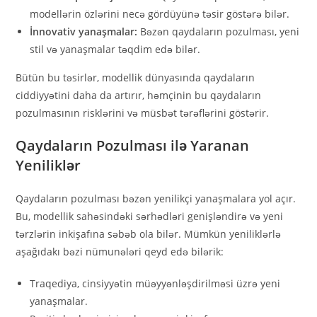
modellərin özlərini necə gördüyünə təsir göstərə bilər.
İnnovativ yanaşmalar:
Bəzən qaydaların pozulması, yeni
stil və yanaşmalar təqdim edə bilər.
Bütün bu təsirlər, modellik dünyasında qaydaların
ciddiyyətini daha da artırır, həmçinin bu qaydaların
pozulmasının risklərini və müsbət tərəflərini göstərir.
Qaydaların Pozulması ilə Yaranan
Yeniliklər
Qaydaların pozulması bəzən yenilikçi yanaşmalara yol açır.
Bu, modellik sahəsindəki sərhədləri genişləndirə və yeni
tərzlərin inkişafına səbəb ola bilər. Mümkün yeniliklərlə
aşağıdakı bəzi nümunələri qeyd edə bilərik:
Traqediya, cinsiyyətin müəyyənləşdirilməsi üzrə yeni
yanaşmalar.