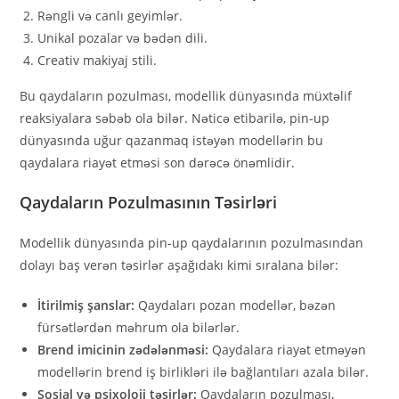
Rəngli və canlı geyimlər.
Unikal pozalar və bədən dili.
Creativ makiyaj stili.
Bu qaydaların pozulması, modellik dünyasında müxtəlif
reaksiyalara səbəb ola bilər. Nəticə etibarilə, pin-up
dünyasında uğur qazanmaq istəyən modellərin bu
qaydalara riayət etməsi son dərəcə önəmlidir.
Qaydaların Pozulmasının Təsirləri
Modellik dünyasında pin-up qaydalarının pozulmasından
dolayı baş verən təsirlər aşağıdakı kimi sıralana bilər:
İtirilmiş şanslar:
Qaydaları pozan modellər, bəzən
fürsətlərdən məhrum ola bilərlər.
Brend imicinin zədələnməsi:
Qaydalara riayət etməyən
modellərin brend iş birlikləri ilə bağlantıları azala bilər.
Sosial və psixoloji təsirlər:
Qaydaların pozulması,