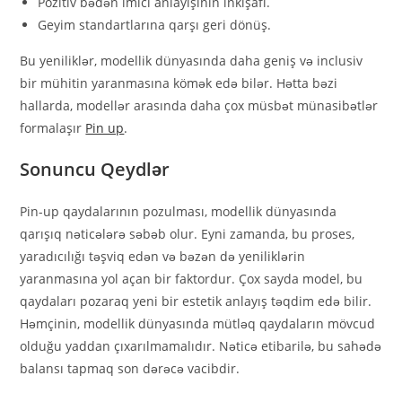
Pozitiv bədən imici anlayışının inkişafı.
Geyim standartlarına qarşı geri dönüş.
Bu yeniliklər, modellik dünyasında daha geniş və inclusiv
bir mühitin yaranmasına kömək edə bilər. Hətta bəzi
hallarda, modellər arasında daha çox müsbət münasibətlər
formalaşır
Pin up
.
Sonuncu Qeydlər
Pin-up qaydalarının pozulması, modellik dünyasında
qarışıq nəticələrə səbəb olur. Eyni zamanda, bu proses,
yaradıcılığı təşviq edən və bəzən də yeniliklərin
yaranmasına yol açan bir faktordur. Çox sayda model, bu
qaydaları pozaraq yeni bir estetik anlayış təqdim edə bilir.
Həmçinin, modellik dünyasında mütləq qaydaların mövcud
olduğu yaddan çıxarılmamalıdır. Nəticə etibarilə, bu sahədə
balansı tapmaq son dərəcə vacibdir.