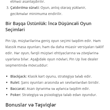
etməsi asanlaşdırılır.
Çatdırılma sürəti:
Oyun, anlıq olaraq yüklənir,
gecikmələr minimuma endirilir.
Bir Başqa Üstünlük: İncə Düşüncəli Oyun
Seçimləri
Pin Up, müştərilərinə geniş oyun seçimi təqdim edir. Həm
klassik masa oyunları, həm də daha müasir versiyaları təklif
edir. Hər oyun, fərqli müştəri ehtiyaclarına və zövqlərinə
uyarlana bilər. Aşağıdakı oyun növləri, Pin Up live dealer
seqmentində mövcuddur:
Blackjack:
Klasik kart oyunu, strategiya tələb edir.
Rulet:
Şans oyunları arasında ən sevilənlərdən biridir.
Baccarat:
Asan öyrənmə və əyləncə təqdim edir.
Poker:
Strategiya və psixologiya tələb edən oyundur.
Bonuslar və Təşviqlər