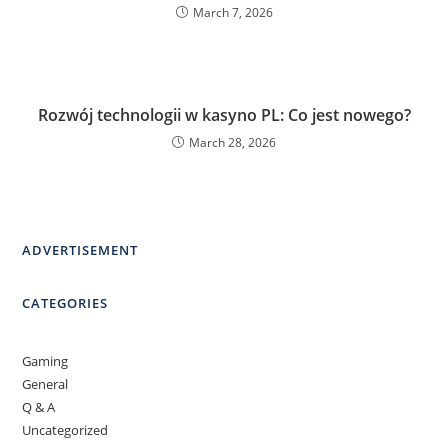
March 7, 2026
Rozwój technologii w kasyno PL: Co jest nowego?
March 28, 2026
ADVERTISEMENT
CATEGORIES
Gaming
General
Q & A
Uncategorized