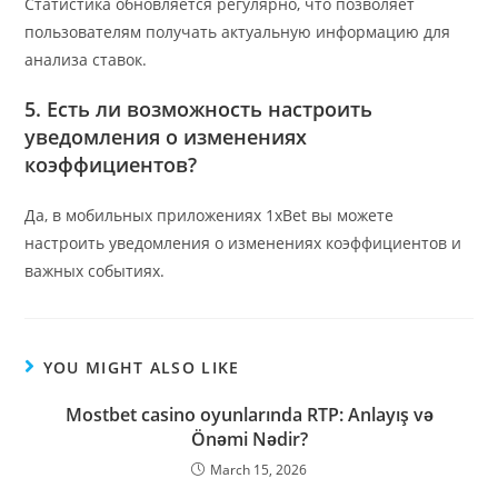
Статистика обновляется регулярно, что позволяет
пользователям получать актуальную информацию для
анализа ставок.
5. Есть ли возможность настроить
уведомления о изменениях
коэффициентов?
Да, в мобильных приложениях 1xBet вы можете
настроить уведомления о изменениях коэффициентов и
важных событиях.
YOU MIGHT ALSO LIKE
Mostbet casino oyunlarında RTP: Anlayış və
Önəmi Nədir?
March 15, 2026