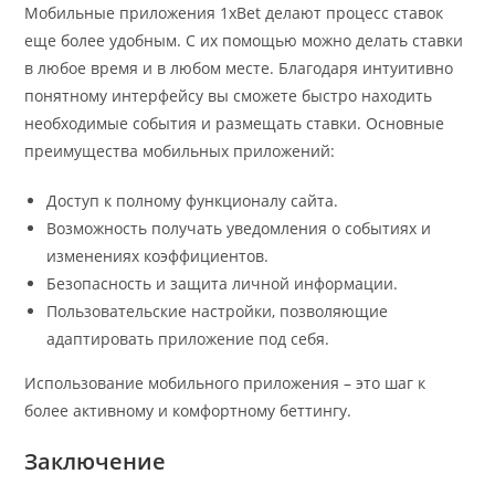
Мобильные приложения 1xBet делают процесс ставок
еще более удобным. С их помощью можно делать ставки
в любое время и в любом месте. Благодаря интуитивно
понятному интерфейсу вы сможете быстро находить
необходимые события и размещать ставки. Основные
преимущества мобильных приложений:
Доступ к полному функционалу сайта.
Возможность получать уведомления о событиях и
изменениях коэффициентов.
Безопасность и защита личной информации.
Пользовательские настройки, позволяющие
адаптировать приложение под себя.
Использование мобильного приложения – это шаг к
более активному и комфортному беттингу.
Заключение