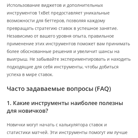
Использование виджетов и дополнительных
инструментов 1xBet предоставляет уникальные
возможности для беттеров, позволяя каждому
превращать стратегию ставок в успешное занятие.
Независимо от вашего уровня опыта, правильное
применение этих инструментов поможет вам принимать
более обоснованные решения и увеличит шансы на
выигрыш. Не забывайте экспериментировать и находить
подходящие для себя инструменты, чтобы добиться
успеха в мире ставок.
Часто задаваемые вопросы (FAQ)
1. Какие инструменты наиболее полезны
для новичков?
Новички могут начать с калькулятора ставок и
статистики матчей. Эти инструменты помогут им лучше