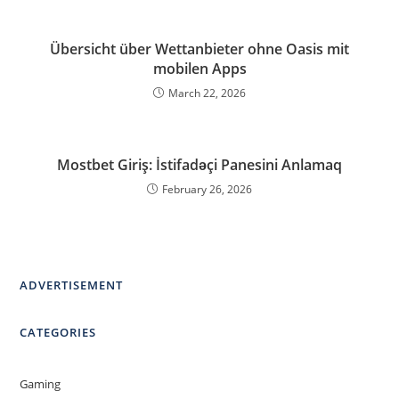
Übersicht über Wettanbieter ohne Oasis mit
mobilen Apps
March 22, 2026
Mostbet Giriş: İstifadəçi Panesini Anlamaq
February 26, 2026
ADVERTISEMENT
CATEGORIES
Gaming