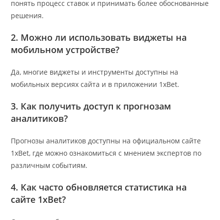
понять процесс ставок и принимать более обоснованные
решения.
2. Можно ли использовать виджеты на
мобильном устройстве?
Да, многие виджеты и инструменты доступны на
мобильных версиях сайта и в приложении 1xBet.
3. Как получить доступ к прогнозам
аналитиков?
Прогнозы аналитиков доступны на официальном сайте
1xBet, где можно ознакомиться с мнением экспертов по
различным событиям.
4. Как часто обновляется статистика на
сайте 1xBet?