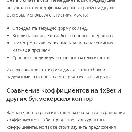
Она включает в себя такие данные, как предыдущие
результаты команд, форма игроков, травмы и другие
факторы. Используя статистику, можно:
Определить текущую форму команд.
Выявить сильные и слабые стороны соперников.
Посмотреть, как teams выступали в аналогичных
матчах в прошлом.
Сравнить индивидуальные показатели игроков.
Использование статистики делает ставки более
надежными, что повышает вероятность выигрыша.
Сравнение коэффициентов на 1xBet и
других букмекерских контор
Важная часть стратегии ставок заключается в сравнении
коэффициентов. 1xBet предлагает конкурентные
коэффициенты, но также стоит изучить предложения