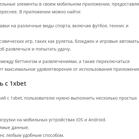
ательные элементы в своем мобильном приложении, предоставл
тереснее. В приложении можно найти:
авки на различные виды спорта, включая футбол, теннис и
овических игр, таких как рулетка, блэкджек и игровые автоматы
об развлечься и попытать удачу.
 между беттингом и развлечениями, а также переключаться
ет максимальное удовлетворение от использования приложени
 с 1xbet
ний с 1xbet, пользователю нужно выполнить несколько простых
грузки на мобильных устройствах iOS и Android.
димые данные.
анс любым удобным способом.