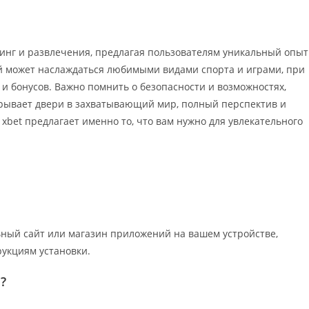
инг и развлечения, предлагая пользователям уникальный опыт
ый может наслаждаться любимыми видами спорта и играми, при
 и бонусов. Важно помнить о безопасности и возможностях,
рывает двери в захватывающий мир, полный перспектив и
xbet предлагает именно то, что вам нужно для увлекательного
ьный сайт или магазин приложений на вашем устройстве,
укциям установки.
?