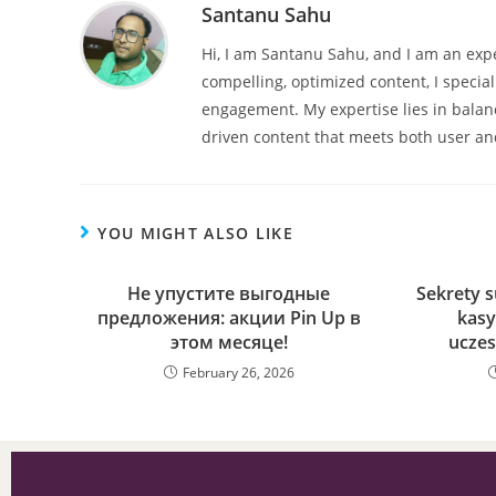
Santanu Sahu
Hi, I am Santanu Sahu, and I am an expe
compelling, optimized content, I special
engagement. My expertise lies in balanc
driven content that meets both user an
YOU MIGHT ALSO LIKE
Не упустите выгодные
Sekrety 
предложения: акции Pin Up в
kasy
этом месяце!
uczes
February 26, 2026