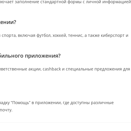
ключает заполнение стандартной формы с личной информацией
жении?
порта, включая футбол, хоккей, теннис, а также киберспорт и
обильного приложения?
иветственные акции, cashback и специальные предложения для
ладку “Помощь” в приложении, где доступны различные
почту.