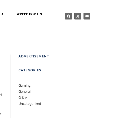
 A
WRITE FOR US
ADVERTISEMENT
CATEGORIES
Gaming
ыт
General
и
Q & A
Uncategorized
.