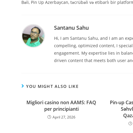
Bəli, Pin Up Azerbaycan, təcrübəli və etibarlı bir platform
Santanu Sahu
Hi, I am Santanu Sahu, and I am an expe
compelling, optimized content, I special
engagement. My expertise lies in balanc
driven content that meets both user an
YOU MIGHT ALSO LIKE
Migliori casino non AAMS: FAQ
Pin-up Ca
per principianti
Səhvl
Qaza
April 27, 2026