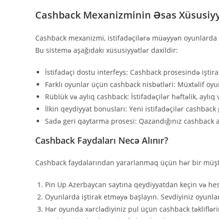
Cashback Mexanizminin Əsas Xüsusiyy
Cashback mexanizmi, istifadəçilərə müəyyən oyunlarda xə
Bu sistemə aşağıdakı xüsusiyyətlər daxildir:
İstifadəçi dostu interfeys: Cashback prosesində iştir
Farklı oyunlar üçün cashback nisbətləri: Müxtəlif oyun
Rüblük və aylıq cashback: İstifadəçilər həftəlik, aylı
İlkin qeydiyyat bonusları: Yeni istifadəçilər cashback
Sadə geri qaytarma prosesi: Qazandığınız cashback a
Cashback Faydaları Necə Alınır?
Cashback faydalarından yararlanmaq üçün hər bir müştər
Pin Up Azerbaycan saytına qeydiyyatdan keçin və hes
Oyunlarda iştirak etməyə başlayın. Sevdiyiniz oyunları
Hər oyunda xərclədiyiniz pul üçün cashback təkliflərin