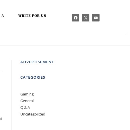
 A
WRITE FOR US
ADVERTISEMENT
CATEGORIES
Gaming
General
Q & A
Uncategorized
nı