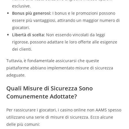
esclusive.
Bonus più generosi:
I bonus e le promozioni possono
essere più vantaggiosi, attirando un maggior numero di
giocatori.
Libertà di scelta:
Non essendo vincolati da leggi
rigorose, possono adattare le loro offerte alle esigenze
dei clienti.
Tuttavia, è fondamentale assicurarsi che queste
piattaforme abbiano implementato misure di sicurezza
adeguate.
Quali Misure di Sicurezza Sono
Comunemente Adottate?
Per rassicurare i giocatori, i casino online non AAMS spesso
utilizzano una serie di misure di sicurezza. Ecco alcune
delle più comuni: