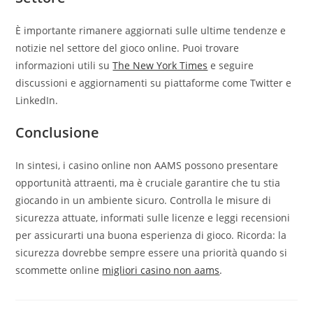
È importante rimanere aggiornati sulle ultime tendenze e
notizie nel settore del gioco online. Puoi trovare
informazioni utili su
The New York Times
e seguire
discussioni e aggiornamenti su piattaforme come Twitter e
LinkedIn.
Conclusione
In sintesi, i casino online non AAMS possono presentare
opportunità attraenti, ma è cruciale garantire che tu stia
giocando in un ambiente sicuro. Controlla le misure di
sicurezza attuate, informati sulle licenze e leggi recensioni
per assicurarti una buona esperienza di gioco. Ricorda: la
sicurezza dovrebbe sempre essere una priorità quando si
scommette online
migliori casino non aams
.