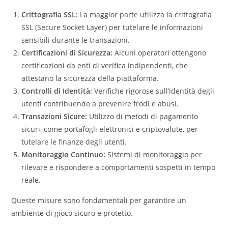
Crittografia SSL:
La maggior parte utilizza la crittografia
SSL (Secure Socket Layer) per tutelare le informazioni
sensibili durante le transazioni.
Certificazioni di Sicurezza:
Alcuni operatori ottengono
certificazioni da enti di verifica indipendenti, che
attestano la sicurezza della piattaforma.
Controlli di Identità:
Verifiche rigorose sull’identità degli
utenti contribuendo a prevenire frodi e abusi.
Transazioni Sicure:
Utilizzo di metodi di pagamento
sicuri, come portafogli elettronici e criptovalute, per
tutelare le finanze degli utenti.
Monitoraggio Continuo:
Sistemi di monitoraggio per
rilevare e rispondere a comportamenti sospetti in tempo
reale.
Queste misure sono fondamentali per garantire un
ambiente di gioco sicuro e protetto.