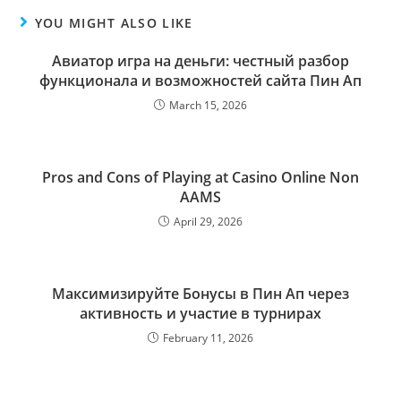
YOU MIGHT ALSO LIKE
Авиатор игра на деньги: честный разбор
функционала и возможностей сайта Пин Ап
March 15, 2026
Pros and Cons of Playing at Casino Online Non
AAMS
April 29, 2026
Максимизируйте Бонусы в Пин Ап через
активность и участие в турнирах
February 11, 2026