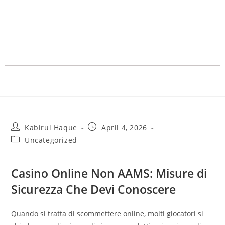
Kabirul Haque
April 4, 2026
Uncategorized
Casino Online Non AAMS: Misure di
Sicurezza Che Devi Conoscere
Quando si tratta di scommettere online, molti giocatori si