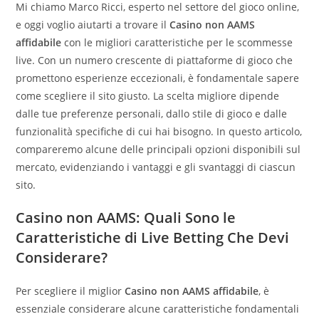
Mi chiamo Marco Ricci, esperto nel settore del gioco online,
e oggi voglio aiutarti a trovare il
Casino non AAMS
affidabile
con le migliori caratteristiche per le scommesse
live. Con un numero crescente di piattaforme di gioco che
promettono esperienze eccezionali, è fondamentale sapere
come scegliere il sito giusto. La scelta migliore dipende
dalle tue preferenze personali, dallo stile di gioco e dalle
funzionalità specifiche di cui hai bisogno. In questo articolo,
compareremo alcune delle principali opzioni disponibili sul
mercato, evidenziando i vantaggi e gli svantaggi di ciascun
sito.
Casino non AAMS: Quali Sono le
Caratteristiche di Live Betting Che Devi
Considerare?
Per scegliere il miglior
Casino non AAMS affidabile
, è
essenziale considerare alcune caratteristiche fondamentali