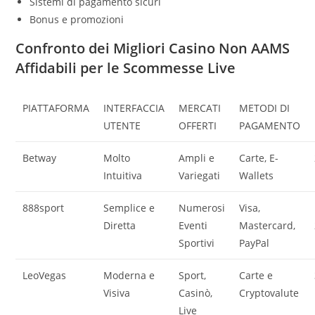
Sistemi di pagamento sicuri
Bonus e promozioni
Confronto dei Migliori Casino Non AAMS
Affidabili per le Scommesse Live
PIATTAFORMA
INTERFACCIA
MERCATI
METODI DI
UTENTE
OFFERTI
PAGAMENTO
Betway
Molto
Ampli e
Carte, E-
Intuitiva
Variegati
Wallets
888sport
Semplice e
Numerosi
Visa,
Diretta
Eventi
Mastercard,
Sportivi
PayPal
LeoVegas
Moderna e
Sport,
Carte e
Visiva
Casinò,
Cryptovalute
Live