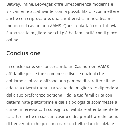
Betway. Infine, LeoVegas offre un’esperienza moderna e
visivamente accattivante, con la possibilità di scommettere
anche con criptovalute, una caratteristica innovativa nel
mondo dei casino non AAMS. Questa piattaforma, tuttavia,
è una scelta migliore per chi già ha familiarità con il gioco
online.
Conclusione
In conclusione, se stai cercando un
Casino non AAMS
affidabile
per le tue scommesse live, le opzioni che
abbiamo esplorato offrono una gamma di caratteristiche
adatte a diversi utenti. La scelta del miglior sito dipenderà
dalle tue preferenze personali, dalla tua familiarità con
determinate piattaforme e dalla tipologia di scommesse a
cui sei interessato. Ti consiglio di valutare attentamente le
caratteristiche di ciascun casino e di approfittare dei bonus
di benvenuto, che possono dare un bello slancio iniziale