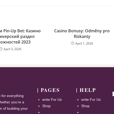
 Pin-Up Bet: Казино
Casino Bonusy: Odměny pro
екерский раздел
Riskanty
ожностей 2023
April 1, 2026
April 3, 2026
| PAGES
| HELP
for everything
write For Us
write For Us
hether you’re a
Shop
Shop
m of building your