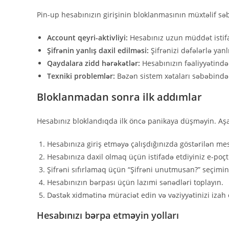
Pin-up hesabınızın girişinin bloklanmasının müxtəlif səbə
Account qeyri-aktivliyi:
Hesabınız uzun müddət istifa
Şifrənin yanlış daxil edilməsi:
Şifrənizi dəfələrlə yanl
Qaydalara zidd hərəkətlər:
Hesabınızın fəaliyyətində
Texniki problemlər:
Bəzən sistem xətaları səbəbindən
Bloklanmadan sonra ilk addımlar
Hesabınız bloklandıqda ilk öncə panikaya düşməyin. Aşağ
Hesabınıza giriş etməyə çalışdığınızda göstərilən me
Hesabınıza daxil olmaq üçün istifadə etdiyiniz e-poçt
Şifrəni sıfırlamaq üçün “Şifrəni unutmusan?” seçimini
Hesabınızın bərpası üçün lazımi sənədləri toplayın.
Dəstək xidmətinə müraciət edin və vəziyyətinizi izah 
Hesabınızı bərpa etməyin yolları