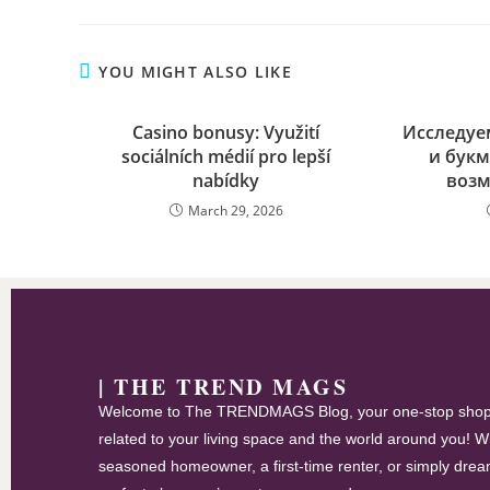
YOU MIGHT ALSO LIKE
Casino bonusy: Využití
Исследуем
sociálních médií pro lepší
и букм
nabídky
возм
March 29, 2026
| THE TREND MAGS
Welcome to The TRENDMAGS Blog, your one-stop shop 
related to your living space and the world around you! W
seasoned homeowner, a first-time renter, or simply drea