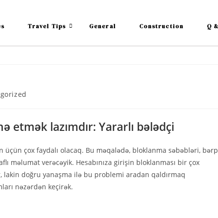
es
Travel Tips
General
Construction
Q &
gorized
nə etmək lazımdır: Yararlı bələdçi
in üçün çox faydalı olacaq. Bu məqalədə, bloklanma səbəbləri, bər
raflı məlumat verəcəyik. Hesabınıza girişin bloklanması bir çox
ər, lakin doğru yanaşma ilə bu problemi aradan qaldırmaq
ları nəzərdən keçirək.