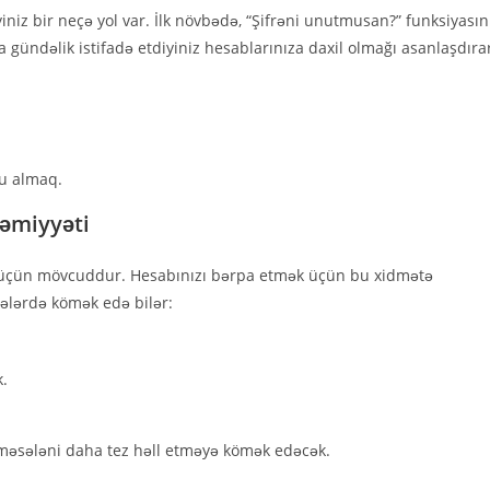
niz bir neçə yol var. İlk növbədə, “Şifrəni unutmusan?” funksiyasın
pda gündəlik istifadə etdiyiniz hesablarınıza daxil olmağı asanlaşdıra
du almaq.
əmiyyəti
ək üçün mövcuddur. Hesabınızı bərpa etmək üçün bu xidmətə
lələrdə kömək edə bilər:
k.
 məsələni daha tez həll etməyə kömək edəcək.