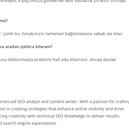
likləyib, e-poçtunuza göndərilən əmr vasitəsilə şifrənizi sıfırlaya
rmü?
r; çünki bu, hesabınızın tamamən bağlanmasına səbəb ola bilər.
cə aradan qaldıra bilərəm?
munu doldurmaqla problemi həll edə bilərsiniz. Ancaq dəstək
rienced SEO analyst and content writer. With a passion for craftin
ize in creating strategies that enhance online visibility and drive
ing creativity with technical SEO knowledge to deliver results-
d search engine expectations.