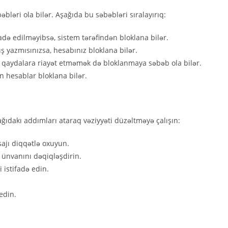
bləri ola bilər. Aşağıda bu səbəbləri sıralayırıq:
də edilməyibsə, sistem tərəfindən bloklana bilər.
ış yazmısınızsa, hesabınız bloklana bilər.
 qaydalara riayət etməmək də bloklanmaya səbəb ola bilər.
 hesablar bloklana bilər.
ıdakı addımları ataraq vəziyyəti düzəltməyə çalışın:
sajı diqqətlə oxuyun.
 ünvanını dəqiqləşdirin.
 istifadə edin.
edin.