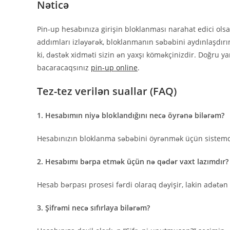
Nəticə
Pin-up hesabınıza girişin bloklanması narahat edici ol
addımları izləyərək, bloklanmanın səbəbini aydınlaşdır
ki, dəstək xidməti sizin ən yaxşı köməkçinizdir. Doğru 
bacaracaqsınız
pin-up online
.
Tez-tez verilən suallar (FAQ)
1. Hesabımın niyə bloklandığını necə öyrənə bilərəm?
Hesabınızın bloklanma səbəbini öyrənmək üçün sistemd
2. Hesabımı bərpa etmək üçün nə qədər vaxt lazımdır?
Hesab bərpası prosesi fərdi olaraq dəyişir, lakin adətən 
3. Şifrəmi necə sıfırlaya bilərəm?