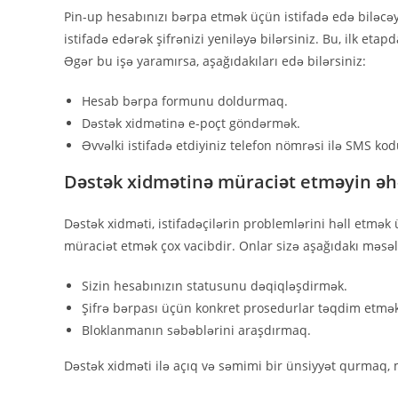
Pin-up hesabınızı bərpa etmək üçün istifadə edə biləcəyi
istifadə edərək şifrənizi yeniləyə bilərsiniz. Bu, ilk eta
Əgər bu işə yaramırsa, aşağıdakıları edə bilərsiniz:
Hesab bərpa formunu doldurmaq.
Dəstək xidmətinə e-poçt göndərmək.
Əvvəlki istifadə etdiyiniz telefon nömrəsi ilə SMS ko
Dəstək xidmətinə müraciət etməyin əh
Dəstək xidməti, istifadəçilərin problemlərini həll etm
müraciət etmək çox vacibdir. Onlar sizə aşağıdakı məsə
Sizin hesabınızın statusunu dəqiqləşdirmək.
Şifrə bərpası üçün konkret prosedurlar təqdim etmə
Bloklanmanın səbəblərini araşdırmaq.
Dəstək xidməti ilə açıq və səmimi bir ünsiyyət qurmaq,