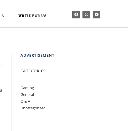
 A
WRITE FOR US
ADVERTISEMENT
CATEGORIES
Gaming
pa
General
Q & A
Uncategorized