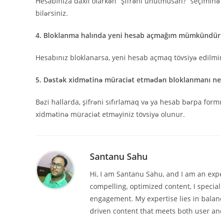
Hesabınıza daxil olarkən “Şifrəni unutmusan?” seçiminə k
bilərsiniz.
4. Bloklanma halında yeni hesab açmağım mümkündü
Hesabınız bloklanarsa, yeni hesab açmaq tövsiyə edilmi
5. Dəstək xidmətinə müraciət etmədən bloklanmanı ne
Bəzi hallarda, şifrəni sıfırlamaq və ya hesab bərpa for
xidmətinə müraciət etməyiniz tövsiyə olunur.
Santanu Sahu
Hi, I am Santanu Sahu, and I am an expe
compelling, optimized content, I special
engagement. My expertise lies in balanc
driven content that meets both user an