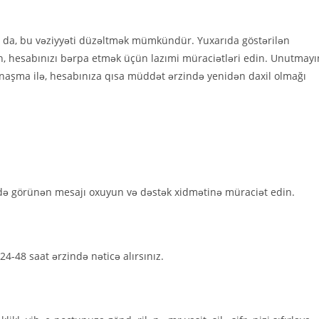
sa da, bu vəziyyəti düzəltmək mümkündür. Yuxarıda göstərilən
ın, hesabınızı bərpa etmək üçün lazımi müraciətləri edin. Unutmayı
yanaşma ilə, hesabınıza qısa müddət ərzində yenidən daxil olmağı
ə görünən mesajı oxuyun və dəstək xidmətinə müraciət edin.
24-48 saat ərzində nəticə alırsınız.