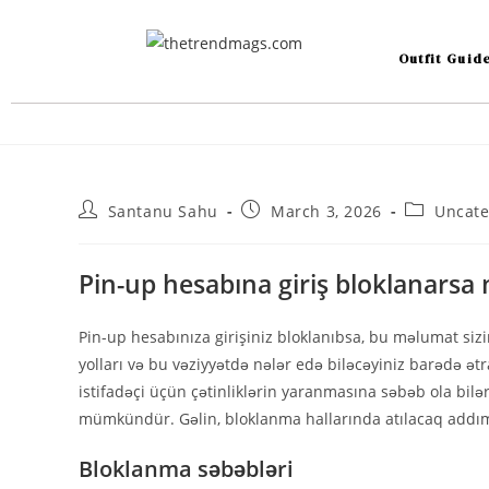
Outfit Guid
Santanu Sahu
March 3, 2026
Uncate
Pin-up hesabına giriş bloklanarsa 
Pin-up hesabınıza girişiniz bloklanıbsa, bu məlumat siz
yolları və bu vəziyyətdə nələr edə biləcəyiniz barədə ət
istifadəçi üçün çətinliklərin yaranmasına səbəb ola bil
mümkündür. Gəlin, bloklanma hallarında atılacaq addım
Bloklanma səbəbləri