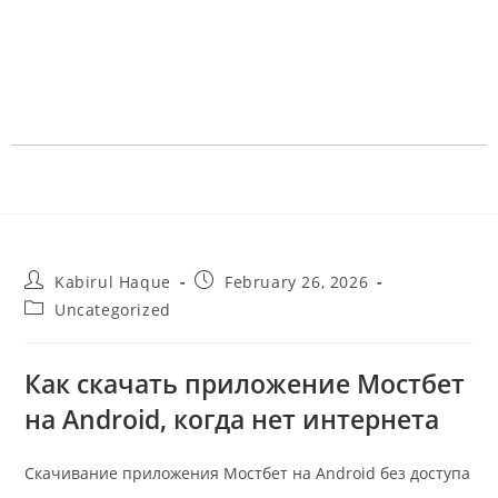
Kabirul Haque
February 26, 2026
Uncategorized
Как скачать приложение Мостбет
на Android, когда нет интернета
Скачивание приложения Мостбет на Android без доступа