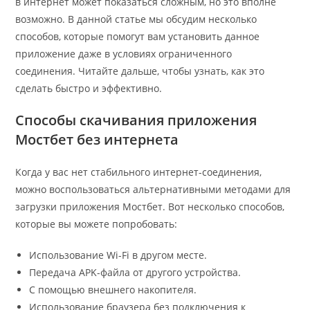
в интернет может показаться сложным, но это вполне
возможно. В данной статье мы обсудим несколько
способов, которые помогут вам установить данное
приложение даже в условиях ограниченного
соединения. Читайте дальше, чтобы узнать, как это
сделать быстро и эффективно.
Способы скачивания приложения
Мостбет без интернета
Когда у вас нет стабильного интернет-соединения,
можно воспользоваться альтернативными методами для
загрузки приложения Мостбет. Вот несколько способов,
которые вы можете попробовать:
Использование Wi-Fi в другом месте.
Передача APK-файла от другого устройства.
С помощью внешнего накопителя.
Использование браузера без подключения к