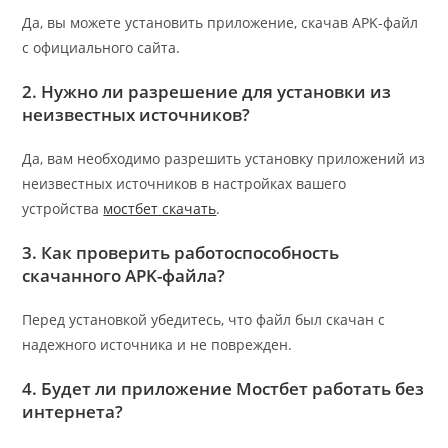
Да, вы можете установить приложение, скачав APK-файл
с официального сайта.
2. Нужно ли разрешение для установки из
неизвестных источников?
Да, вам необходимо разрешить установку приложений из
неизвестных источников в настройках вашего
устройства
мостбет скачать
.
3. Как проверить работоспособность
скачанного APK-файла?
Перед установкой убедитесь, что файл был скачан с
надежного источника и не поврежден.
4. Будет ли приложение Мостбет работать без
интернета?