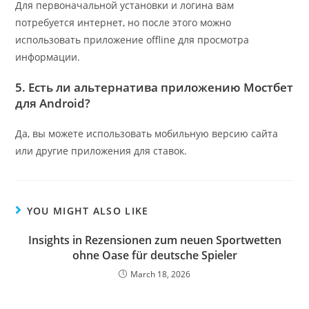
Для первоначальной установки и логина вам
потребуется интернет, но после этого можно
использовать приложение offline для просмотра
информации.
5. Есть ли альтернатива приложению Мостбет
для Android?
Да, вы можете использовать мобильную версию сайта
или другие приложения для ставок.
YOU MIGHT ALSO LIKE
Insights in Rezensionen zum neuen Sportwetten
ohne Oase für deutsche Spieler
March 18, 2026