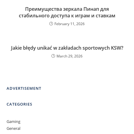
Преимущества зеркала Пинап для
стабильного доступа к играм и ставкам
February 11, 2026
Jakie błędy unikać w zakładach sportowych KSW?
March 29, 2026
ADVERTISEMENT
CATEGORIES
Gaming
General