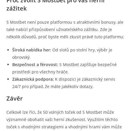
Proč zvolit S Mostbet pro váš herní
zážitek
S Mostbet není pouze platformou s atraktivními bonusy, ale
také nabízí přizpůsobení uživatelského zážitku. Zde je
několik důvodů, proč byste měli zkusit právě tuto platformu:
Široká nabídka her:
Od slotů po stolní hry, výběr je
obrovský.
Bezpečnost a férovost:
S Mostbet zajišťuje bezpečné
prostředí pro všechny hráče.
Zákaznická podpora:
K dispozici je zákaznický servis
24/7 pro případ, že máte jakékoliv dotazy.
Závěr
Celkově lze říci, že 50 volných toček od S Mostbet může
významně obohatit vaši herní zkušenost. Využitím těchto
toček s vhodnými strategiemi a vhodnými hrami vám může