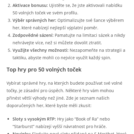
Aktivace bonusu:
Ujistěte se, že jste aktivovali nabídku
50 volných toček ve svém profilu.
Výběr správných her:
Optimalizujte své šance výběrem
her, které nabízejí nejlepší výplatní poměr.
Zodpovědné sázení:
Pamatujte na limitaci sázek a nikdy
nehrávejte více, než si můžete dovolit ztratit.
Využijte všechny možnosti:
Nezapomeňte na strategii a
taktiku, abyste mohli co nejvíce využít každý spin.
Top hry pro 50 volných toček
Vybírat správné hry, na kterých budete používat své volné
točky, je zásadní pro úspěch. Některé hry vám mohou
přinést větší výhody než jiné. Zde je seznam našich
doporučených her, které byste měli zkusit:
Sloty s vysokým RTP:
Hry jako “Book of Ra” nebo
“Starburst” nabízejí vyšší návratnost pro hráče.
Novinky:
Sledujte nové sloty přidané na S Mostbet, které