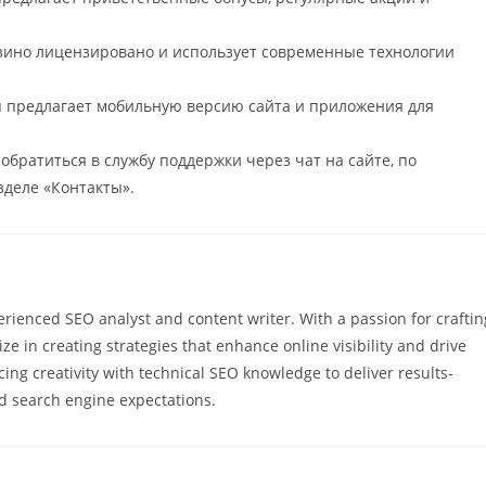
зино лицензировано и использует современные технологии
п предлагает мобильную версию сайта и приложения для
обратиться в службу поддержки через чат на сайте, по
зделе «Контакты».
rienced SEO analyst and content writer. With a passion for craftin
ize in creating strategies that enhance online visibility and drive
ing creativity with technical SEO knowledge to deliver results-
d search engine expectations.