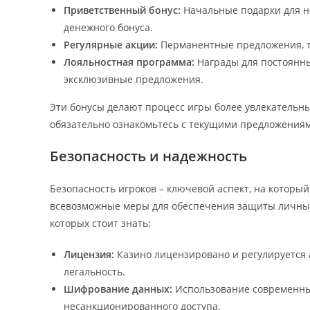
Приветственный бонус:
Начальные подарки для н
денежного бонуса.
Регулярные акции:
Перманентные предложения, т
Лояльностная программа:
Награды для постоянны
эксклюзивные предложения.
Эти бонусы делают процесс игры более увлекательн
обязательно ознакомьтесь с текущими предложениям
Безопасность и надежность
Безопасность игроков – ключевой аспект, на которы
всевозможные меры для обеспечения защиты личных
которых стоит знать:
Лицензия:
Казино лицензировано и регулируется 
легальность.
Шифрование данных:
Использование современны
несанкционированного доступа.