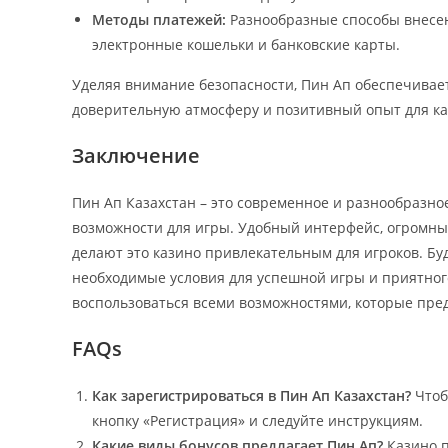
Методы платежей:
Разнообразные способы внесен
электронные кошельки и банковские карты.
Уделяя внимание безопасности, Пин Ап обеспечивает
доверительную атмосферу и позитивный опыт для ка
Заключение
Пин Ап Казахстан – это современное и разнообразн
возможности для игры. Удобный интерфейс, огромны
делают это казино привлекательным для игроков. Бу
необходимые условия для успешной игры и приятно
воспользоваться всеми возможностями, которые пред
FAQs
Как зарегистрироваться в Пин Ап Казахстан?
Чтоб
кнопку «Регистрация» и следуйте инструкциям.
Какие виды бонусов предлагает Пин Ап?
Казино п