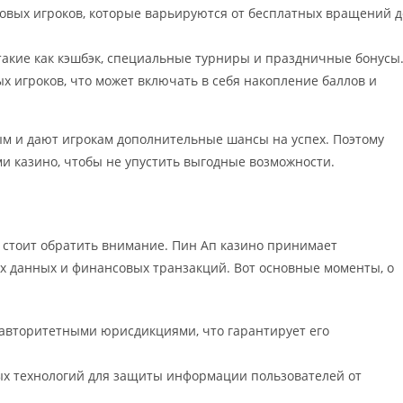
овых игроков, которые варьируются от бесплатных вращений д
акие как кэшбэк, специальные турниры и праздничные бонусы
х игроков, что может включать в себя накопление баллов и
ым и дают игрокам дополнительные шансы на успех. Поэтому
и казино, чтобы не упустить выгодные возможности.
й стоит обратить внимание. Пин Ап казино принимает
 данных и финансовых транзакций. Вот основные моменты, о
авторитетными юрисдикциями, что гарантирует его
х технологий для защиты информации пользователей от