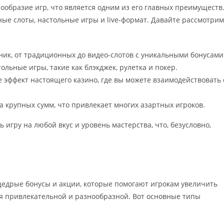
ообразие игр, что является одним из его главных преимуществ
ные слоты, настольные игры и live-формат. Давайте рассмотрим
ик, от традиционных до видео-слотов с уникальными бонусами
льные игры, такие как блэкджек, рулетка и покер.
эффект настоящего казино, где вы можете взаимодействовать 
крупных сумм, что привлекает многих азартных игроков.
 игру на любой вкус и уровень мастерства, что, безусловно,
едрые бонусы и акции, которые помогают игрокам увеличить
я привлекательной и разнообразной. Вот основные типы